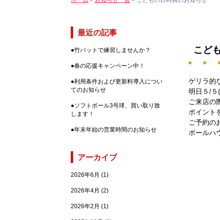
ホーム
>
お知らせ一覧
>
こどもの日特典のお知らせ
最近の記事
こど
●
竹バットで練習しませんか？
●
春の応援キャンペーン中！
ゲリラ的
●
利用条件および更新料導入につい
てのお知らせ
明日５/５
ご来店の
●
ソフトボール3号球、買い取り致
ポイント
します！
ご予約の
●
年末年始の営業時間のお知らせ
ボールハ
アーカイブ
2026年6月
(1)
2026年4月
(2)
2026年2月
(1)