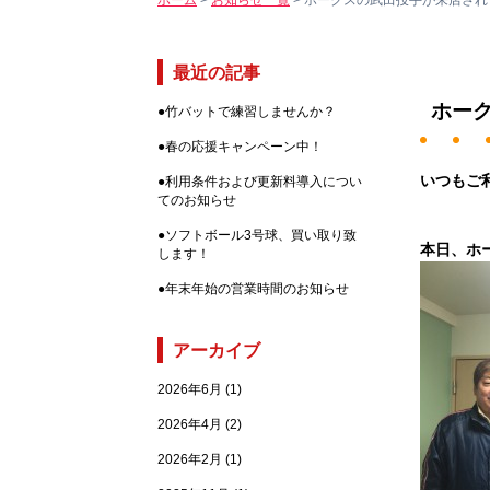
ホーム
>
お知らせ一覧
>
ホークスの武田投手が来店され
最近の記事
ホー
●
竹バットで練習しませんか？
●
春の応援キャンペーン中！
いつもご
●
利用条件および更新料導入につい
てのお知らせ
●
ソフトボール3号球、買い取り致
本日、ホ
します！
●
年末年始の営業時間のお知らせ
アーカイブ
2026年6月
(1)
2026年4月
(2)
2026年2月
(1)