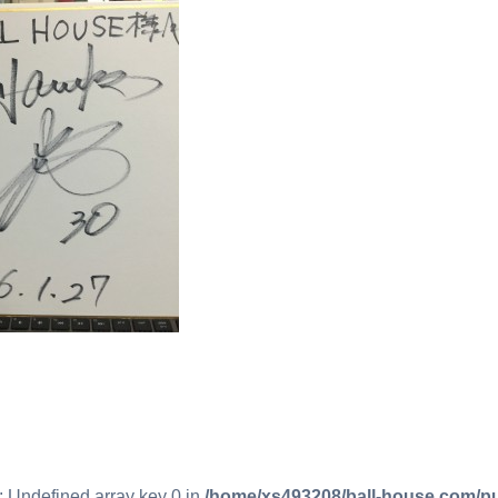
: Undefined array key 0 in
/home/xs493208/ball-house.com/pu