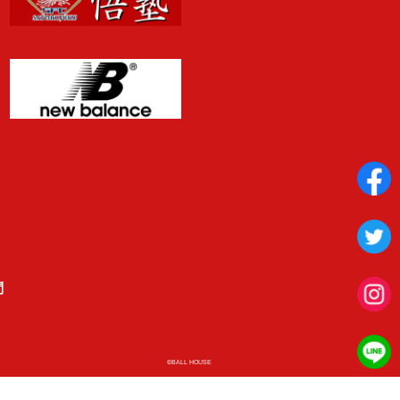
問
©BALL HOUSE