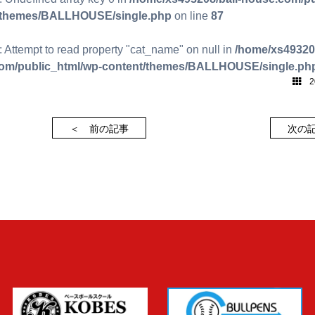
/themes/BALLHOUSE/single.php
on line
87
: Attempt to read property "cat_name" on null in
/home/xs493208
om/public_html/wp-content/themes/BALLHOUSE/single.ph
20
＜ 前の記事
次の