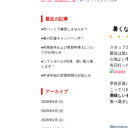
ホーム
>
お知らせ一覧
>
暑くなってきましたね★
最近の記事
暑く
●
竹バットで練習しませんか？
●
春の応援キャンペーン中！
スタッフ
●
利用条件および更新料導入につい
てのお知らせ
最近は急に
心地よい
●
ソフトボール3号球、買い取り致
先日行っ
します！
●
年末年始の営業時間のお知らせ
早良区原
こってり
アーカイブ
美味しいも
食べ過ぎは
2026年6月
(1)
2026年4月
(2)
2026年2月
(1)
Warning