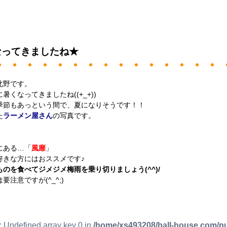
なってきましたね★
北野です。
暑くなってきましたね((+_+))
季節もあっという間で、夏になりそうです！！
た
ラーメン屋さん
の写真です。
にある…「
風靡
」
好きな方にはおススメです♪
のを食べてジメジメ梅雨を乗り切りましょう(^^)/
要注意ですが(^_^;)
: Undefined array key 0 in
/home/xs493208/ball-house.com/pu