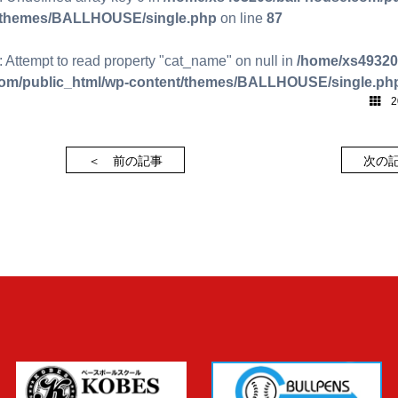
/themes/BALLHOUSE/single.php
on line
87
: Attempt to read property "cat_name" on null in
/home/xs493208
om/public_html/wp-content/themes/BALLHOUSE/single.ph
20
＜ 前の記事
次の