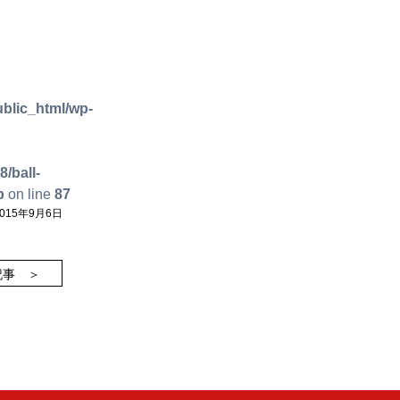
blic_html/wp-
/ball-
p
on line
87
15年9月6日
記事 ＞