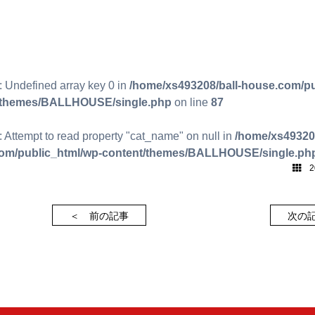
: Undefined array key 0 in
/home/xs493208/ball-house.com/pu
/themes/BALLHOUSE/single.php
on line
87
: Attempt to read property "cat_name" on null in
/home/xs493208
om/public_html/wp-content/themes/BALLHOUSE/single.ph
20
＜ 前の記事
次の