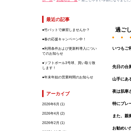
ホーム
>
お知らせ一覧
>
過ごしやすい季節になりました
最近の記事
過ご
●
竹バットで練習しませんか？
●
春の応援キャンペーン中！
いつもご
●
利用条件および更新料導入につい
てのお知らせ
●
ソフトボール3号球、買い取り致
先日の台
します！
●
年末年始の営業時間のお知らせ
山手にある
夜は肌寒
アーカイブ
特にプレ
2026年6月
(1)
2026年4月
(2)
また、親
2026年2月
(1)
お勧めい